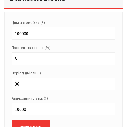
Ціна автомобіля
($)
Процентна ставка
(%)
Період
((місяць))
Авансовий платіж
($)