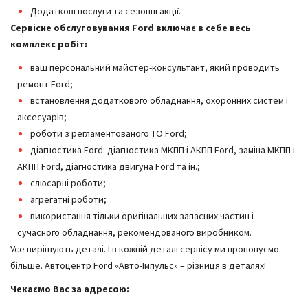
Додаткові послуги та сезонні акції.
Сервісне обслуговування Ford включає в себе весь
комплекс робіт:
ваш персональний майстер-консультант, який проводить
ремонт Ford;
встановлення додаткового обладнання, охоронних систем і
аксесуарів;
роботи з регламентованого ТО Ford;
діагностика Ford: діагностика МКПП і АКПП Ford, заміна МКПП і
АКПП Ford, діагностика двигуна Ford та ін.;
слюсарні роботи;
агрегатні роботи;
використання тільки оригінальних запасних частин і
сучасного обладнання, рекомендованого виробником.
Усе вирішують деталі. І в кожній деталі сервісу ми пропонуємо
більше. Автоцентр Ford «Авто-Імпульс» – різниця в деталях!
Чекаємо Вас за адресою: