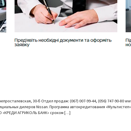
просталевская, 30-б Отдел продаж: (067) 007-99-44, (056) 747-90-80 w
 официальных дилеров Nissan. Программа автокредитования «Мультистеп» 
АО «КРЕДИ АГРИКОЛЬ БАНК» сроком […]