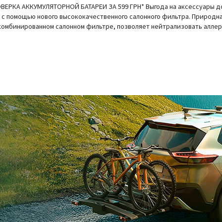
КА АККУМУЛЯТОРНОЙ БАТАРЕИ ЗА 599 ГРН* Выгода на аксессуары до
n с помощью нового высококачественного салонного фильтра. Природн
комбинированном салонном фильтре, позволяет нейтрализовать аллерг